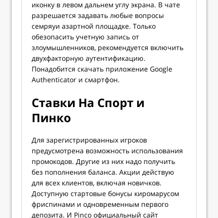
иконку в левом дальнем углу экрана. В чате
разрешается задавать любые вопросы
семряуи азартной площадке. Только
обезопасить учетную запись от
злоумышленников, рекомендуется включить
двухфакторную аутентификацию.
Понадобится скачать приложение Google
Authenticator и смартфон.
Ставки На Спорт и
Пинко
Для зарегистрированных игроков
предусмотрена возможность использования
промокодов. Другие из них надо получить
без пополнения баланса. Акции действую
для всех клиентов, включая новичков.
Доступную стартовые бонусы киромарусом
фриспинами и одновременным первого
депозита. И Pinco официальный сайт