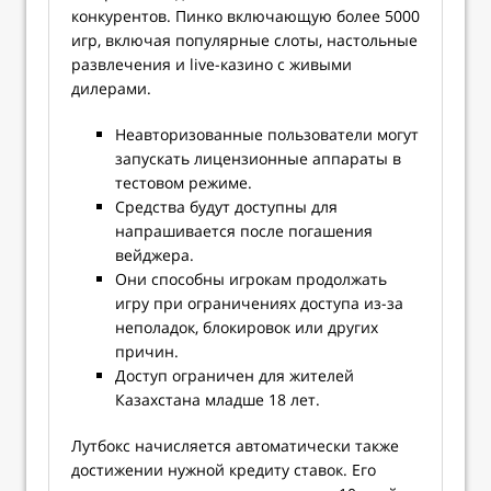
конкурентов. Пинко включающую более 5000
игр, включая популярные слоты, настольные
развлечения и live-казино с живыми
дилерами.
Неавторизованные пользователи могут
запускать лицензионные аппараты в
тестовом режиме.
Средства будут доступны для
напрашивается после погашения
вейджера.
Они способны игрокам продолжать
игру при ограничениях доступа из-за
неполадок, блокировок или других
причин.
Доступ ограничен для жителей
Казахстана младше 18 лет.
Лутбокс начисляется автоматически также
достижении нужной кредиту ставок. Его