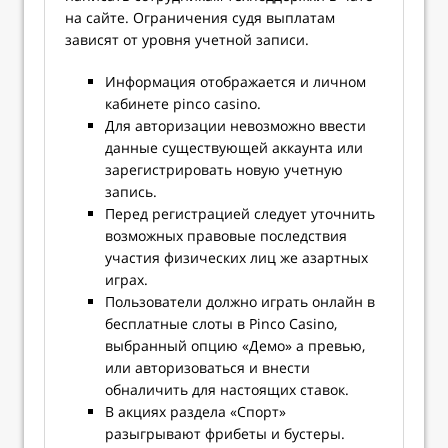
на сайте. Ограничения судя выплатам
зависят от уровня учетной записи.
Информация отображается и личном
кабинете pinco casino.
Для авторизации невозможно ввести
данные существующей аккаунта или
зарегистрировать новую учетную
запись.
Перед регистрацией следует уточнить
возможных правовые последствия
участия физических лиц же азартных
играх.
Пользователи должно играть онлайн в
бесплатные слоты в Pinco Casino,
выбранный опцию «Демо» а превью,
или авторизоваться и внести
обналичить для настоящих ставок.
В акциях раздела «Спорт»
разыгрывают фрибеты и бустеры.