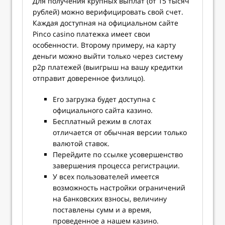
Для получения крупных выплат (от 15 тысяч
рублей) можно верифицировать свой счет.
Каждая доступная на официальном сайте
Pinco casino платежка имеет свои
особенности. Второму примеру, на карту
деньги можно выйти только через систему
p2p платежей (выигрыш на вашу кредитки
отправит доверенное физлицо).
Его загрузка будет доступна с
официального сайта казино.
Бесплатный режим в слотах
отличается от обычная версии только
валютой ставок.
Перейдите по ссылке усовершенство
завершения процесса регистрации.
У всех пользователей имеется
возможность настройки ограничений
на банковских взносы, величину
поставлены сумм и а время,
проведенное а нашем казино.