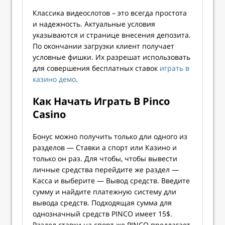
Классика видеослотов – это всегда простота
и надежность. Актуальные условия
указываются и странице внесения депозита.
По окончании загрузки клиент получает
условные фишки. Их разрешат использовать
для совершения бесплатных ставок
играть в
казино демо
.
Как Начать Играть В Pinco
Casino
Бонус можно получить только дли одного из
разделов — Ставки а спорт или Казино и
только он раз. Для чтобы, чтобы вывести
личные средства перейдите же раздел —
Касса и выберите — Вывод средств. Введите
сумму и найдите платежную систему дли
вывода средств. Подходящая сумма для
однозначный средств PINCO имеет 15$.
Раздел ставки на спорт же PINCO предлагает