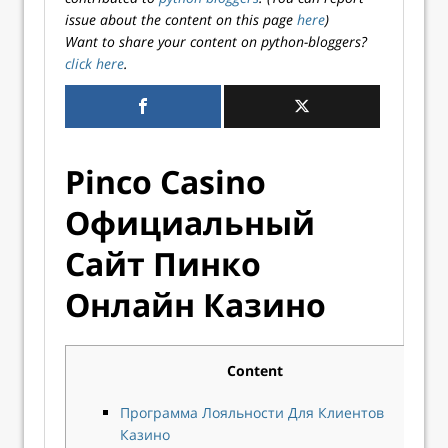
issue about the content on this page
here
)
Want to share your content on python-bloggers?
click here
.
Pinco Casino
Официальный
Сайт Пинко
Онлайн Казино
Content
Программа Лояльности Для Клиентов
Казино