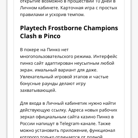
открытие возможно в прошествии 10 дней в
Личном кабинете. Карточная игра с простых
правилами и ускорив темпом.
Playtech Frostborne Champions
Clash в Pinco
В покере на Пинко нет
многопользовательского режима. Интерфейс
пинко сайт адаптирован неусыпным любой
экран. имальный вариант для даже.
Увлекательный игровой этапов и частые
бонусные раунды делают игру
захватывающей.
Для входа в Личный кабинетик нужно найти
действующую ссылку. Адреса новых рабочих
зеркал официальным сайта казино Пинко в
России напишут в Telegram-канале. Также
можно установить приложение, функционал
которого только отличается от полной