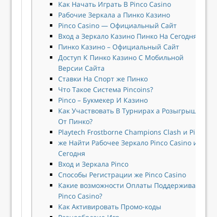
Как Начать Играть В Pinco Casino
Рабочие Зеркала а Пинко Казино
Pinco Casino — Официальный Сайт
Вход а Зеркало Казино Пинко На Сегодня
Пинко Казино – Официальный Сайт
Доступ К Пинко Казино С Мобильной
Версии Сайта
Ставки На Спорт же Пинко
Что Такое Система Pincoins?
Pinco – Букмекер И Казино
Как Участвовать В Турнирах а Розыгрышах
От Пинко?
Playtech Frostborne Champions Clash и Pinco
же Найти Рабочее Зеркало Pinco Casino и
Сегодня
Вход и Зеркала Pinco
Способы Регистрации же Pinco Casino
Какие возможности Оплаты Поддерживает
Pinco Casino?
Как Активировать Промо-коды