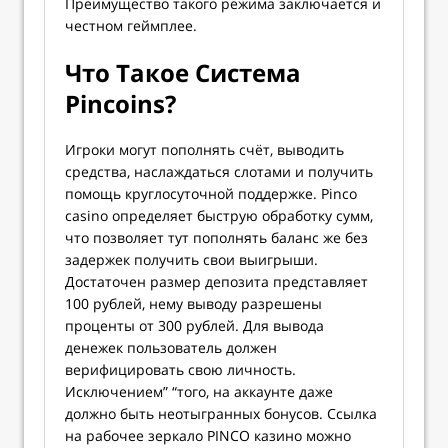
Преимущество такого режима заключается и
честном геймплее.
Что Такое Система
Pincoins?
Игроки могут пополнять счёт, выводить
средства, наслаждаться слотами и получить
помощь круглосуточной поддержке. Pinco
casino определяет быструю обработку сумм,
что позволяет тут пополнять баланс же без
задержек получить свои выигрыши.
Достаточен размер депозита представляет
100 рублей, нему выводу разрешены
проценты от 300 рублей. Для вывода
денежек пользователь должен
верифицировать свою личность.
Исключением” “того, на аккаунте даже
должно быть неотыгранных бонусов. Ссылка
на рабочее зеркало PINCO казино можно