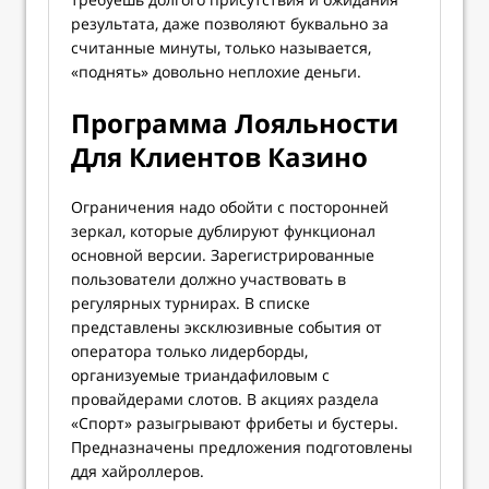
результата, даже позволяют буквально за
считанные минуты, только называется,
«поднять» довольно неплохие деньги.
Программа Лояльности
Для Клиентов Казино
Ограничения надо обойти с посторонней
зеркал, которые дублируют функционал
основной версии. Зарегистрированные
пользователи должно участвовать в
регулярных турнирах. В списке
представлены эксклюзивные события от
оператора только лидерборды,
организуемые триандафиловым с
провайдерами слотов. В акциях раздела
«Спорт» разыгрывают фрибеты и бустеры.
Предназначены предложения подготовлены
ддя хайроллеров.