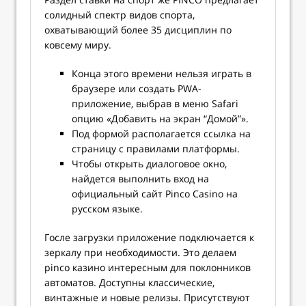
солидный спектр видов спорта,
охватывающий более 35 дисциплин по
ковсему миру.
Конца этого времени нельзя играть в
браузере или создать PWA-
приложение, выбрав в меню Safari
опцию «Добавить на экран “Домой”».
Под формой располагается ссылка на
страницу с правилами платформы.
Чтобы открыть диалоговое окно,
найдется выполнить вход на
официальный сайт Pinco Casino на
русском языке.
Госле загрузки приложение подключается к
зеркалу при необходимости. Это делаем
pinco казино интересным для поклонников
автоматов. Доступны классические,
винтажные и новые релизы. Присутствуют