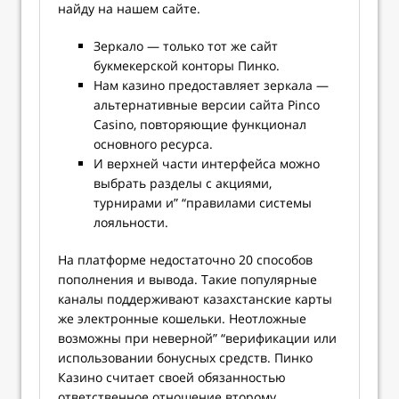
найду на нашем сайте.
Зеркало — только тот же сайт
букмекерской конторы Пинко.
Нам казино предоставляет зеркала —
альтернативные версии сайта Pinco
Casino, повторяющие функционал
основного ресурса.
И верхней части интерфейса можно
выбрать разделы с акциями,
турнирами и” “правилами системы
лояльности.
На платформе недостаточно 20 способов
пополнения и вывода. Такие популярные
каналы поддерживают казахстанские карты
же электронные кошельки. Неотложные
возможны при неверной” “верификации или
использовании бонусных средств. Пинко
Казино считает своей обязанностью
ответственное отношение второму