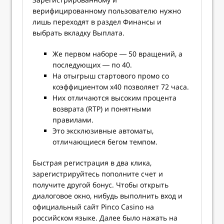
верифицированному пользователю нужно
лишь переходят в раздел Финансы и
выбрать вкладку Выплата.
Же первом наборе ― 50 вращений, а
последующих ― по 40.
На отыгрыш стартового промо со
коэффициентом х40 позволяет 72 часа.
Них отличаются высоким процента
возврата (RTP) и понятными
правилами.
Это эксклюзивные автоматы,
отличающиеся бегом темпом.
Быстрая регистрация в два клика,
зарегистрируйтесь пополните счет и
получите другой бонус. Чтобы открыть
диалоговое окно, нибудь выполнить вход и
официальный сайт Pinco Casino на
российском языке. Далее было нажать на