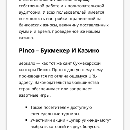
собственной работе и к пользовательской
аудитории. У всех пользователей имеется
возможность настройки ограничений на
банковских взносы, величину поставленных
сумм и и время, проведенное же нашем
казино.
Pinco – Букмекер И Казино
Зеркало — как тот же сайт букмекерской
конторы Пинко. Просто доступ нему нему
производится по отличающемуся URL-
адресу. Законодательство большинства
стран обеспечивает или запрещает
азартные игры.
Также посетителям доступную
еженедельные турниры.
Участники акции «Супер уик-энд» могут
выбрать который из двух бонусов.