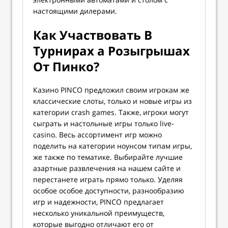
настоящими дилерами.
Как Участвовать В
Турнирах а Розыгрышах
От Пинко?
Казино PINCO предложил своим игрокам же
классические слоты, только и новые игры из
категории crash games. Также, игроки могут
сыграть и настольные игры только live-
casino. Весь ассортимент игр можно
поделить на категории ноунсом типам игры,
же также по тематике. Выбирайте лучшие
азартные развлечения на нашем сайте и
перестанете играть прямо только. Уделяя
особое особое доступности, разнообразию
игр и надежности, PINCO предлагает
несколько уникальной преимуществ,
которые выгодно отличают его от