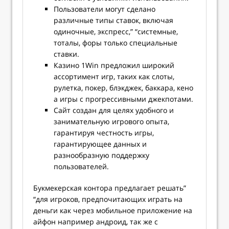
Пользователи могут сделано
различные типы ставок, включая
одиночные, экспресс,” “системные,
тоталы, форы только специальные
ставки.
Казино 1Win предложил широкий
ассортимент игр, таких как слоты,
рулетка, покер, блэкджек, баккара, кено
а игры с прогрессивными джекпотами.
Сайт создан для целях удобного и
занимательную игрового опыта,
гарантируя честность игры,
гарантирующее данных и
разнообразную поддержку
пользователей.
Букмекерская контора предлагает решать”
“для игроков, предпочитающих играть на
деньги как через мобильное приложение на
айфон например андроид, так же с