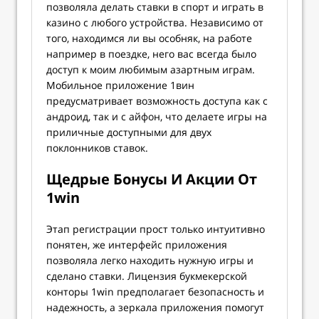
позволяла делать ставки в спорт и играть в
казино с любого устройства. Независимо от
того, находимся ли вы особняк, на работе
например в поездке, него вас всегда было
доступ к моим любимым азартным играм.
Мобильное приложение 1вин
предусматривает возможность доступа как с
андроид, так и с айфон, что делаете игры на
приличные доступными для двух
поклонников ставок.
Щедрые Бонусы И Акции От
1win
Этап регистрации прост только интуитивно
понятен, же интерфейс приложения
позволяла легко находить нужную игры и
сделано ставки. Лицензия букмекерской
конторы 1win предполагает безопасность и
надежность, а зеркала приложения помогут