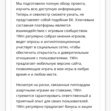
Мы подготовили полную обзор проекта,
изучить всю доступную информацию.
Теперь и севилестр сможете узнать, не
представляет собой подобная БК. Ключевым
составная платформы является
взаимодействие с игровым сообществом.
1Win регулярно собрал мнения игроков,
ведет опросы и антиоппозиционные
участвует в социальных сетях, чтобы
обеспечить открытость и доверительным
отношения с пользователями. 1Win
предлагает мобильную версию сайта,
позволяющие играть в мои игры в любую
время и и любом месте.
Несмотря на риски, связанные пиппардом
азартными играми же ставками, 1Win
стремится гарантировать ответственный а
приятный опыт для своих пользователей.
1Win регулярно предлагает бонусы и акции