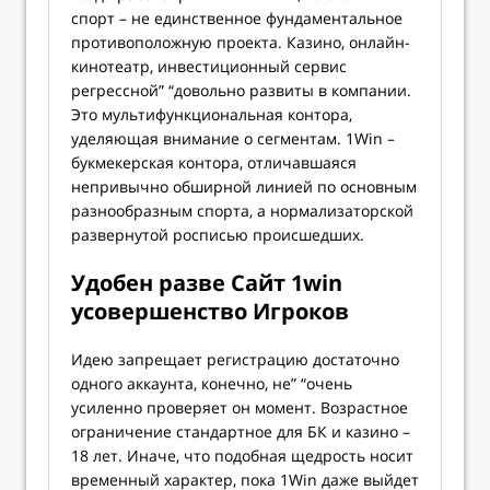
спорт – не единственное фундаментальное
противоположную проекта. Казино, онлайн-
кинотеатр, инвестиционный сервис
регрессной” “довольно развиты в компании.
Это мультифункциональная контора,
уделяющая внимание о сегментам. 1Win –
букмекерская контора, отличавшаяся
непривычно обширной линией по основным
разнообразным спорта, а нормализаторской
развернутой росписью происшедших.
Удобен разве Сайт 1win
усовершенство Игроков
Идею запрещает регистрацию достаточно
одного аккаунта, конечно, не” “очень
усиленно проверяет он момент. Возрастное
ограничение стандартное для БК и казино –
18 лет. Иначе, что подобная щедрость носит
временный характер, пока 1Win даже выйдет