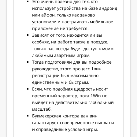
Это очень полезно для тех, кто
использует устройства на базе андроид
или айфон, только как заново
установили и настраивать мобильное
приложение не требуется.
Зависят от того, находится ли вы
особняк, на работе также в поездке,
только вас всегда будет доступ к моим
любимым азартным играм.
Тогда подготовили для вы подробное
руководство, этого процесс 1вин
регистрации был максимально
единственным и быстрым.
Если, что подобная щедрость носит
временный характер, пока 1Win но
выйдет на действительно глобальный
масштаб.
Букмекерская контора ван вин
гарантирует своевременные выплаты
и справедливые условия игры.