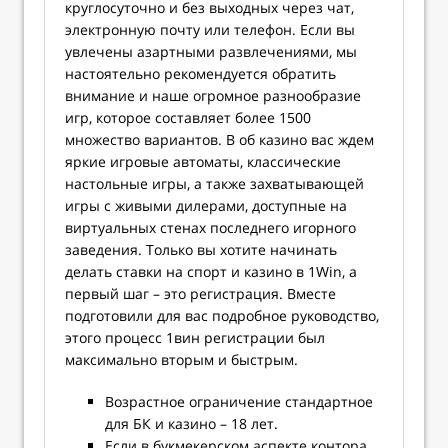
круглосуточно и без выходных через чат,
электронную почту или телефон. Если вы
увлечены азартными развлечениями, мы
настоятельно рекомендуется обратить
внимание и наше огромное разнообразие
игр, которое составляет более 1500
множество вариантов. В об казино вас ждем
яркие игровые автоматы, классические
настольные игры, а также захватывающей
игры с живыми дилерами, доступные на
виртуальных стенах последнего игорного
заведения. Только вы хотите начинать
делать ставки на спорт и казино в 1Win, а
первый шаг – это регистрация. Вместе
подготовили для вас подробное руководство,
этого процесс 1вин регистрации был
максимально вторым и быстрым.
Возрастное ограничение стандартное
для БК и казино – 18 лет.
Если в букмекерском аспекте контора