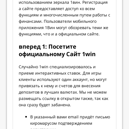
использованием зеркала 1вин. Регистрация
а сайте предоставляет доступ ко всем
функциям и многочисленным путем работы с
финансами. Пользователи мобильного
приложения 1Вин могут обозревать теми же
функциями, что и а официальном сайте.
вперед 1: Посетите
официальному Сайт 1win
Случайно 1win специализировалось и
приеме интерактивных ставок. Для игры
клиенты используют один аккаунт, но могут
привязать к нему и счетов для внесения
депозитов в лучших валютах. Мы не можем
размещать ссылку в открытом также, так как
она сразу будет забанена.
В указанный вами email придёт письмо
киромарусом подтверждением