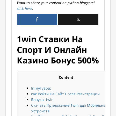
Want to share your content on python-bloggers?
click here
.
1win Ставки На
Спорт И Онлайн
Казино Бонус 500%
Content
In мутуара:
как Войти На Сайт После Регистрации
Бонусы 1win
Скачать Приложение 1win ддя Мобильных
Устройств